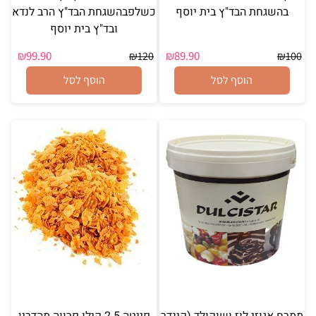
בהשגחת הבד"ץ בית יוסף
כשלפבהשגחת הבד"ץ הרב לנדא
ובד"ץ בית יוסף
₪
99.90
₪
89.90
₪
120
₪
100
הוסף לסל
הוסף לסל
ממרח אגוזי לוז ושוקולד (קינדר
פייטה 2.5 קילו פרווה מהדרין