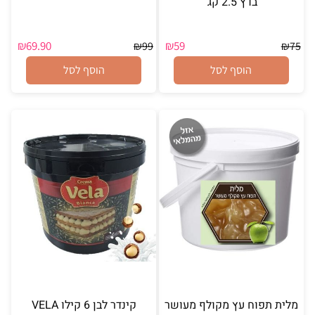
בדץ 2.5 קג'
₪
69.90
₪
59
₪
99
₪
75
הוסף לסל
הוסף לסל
מלית תפוח עץ מקולף מעושר
קינדר לבן 6 קילו VELA