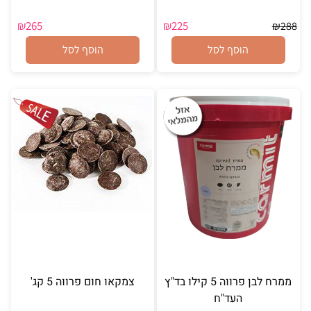
₪
265
₪
225
₪
288
הוסף לסל
הוסף לסל
ממרח לבן פרווה 5 קילו בד"ץ
צמקאו חום פרווה 5 קג'
העד"ח