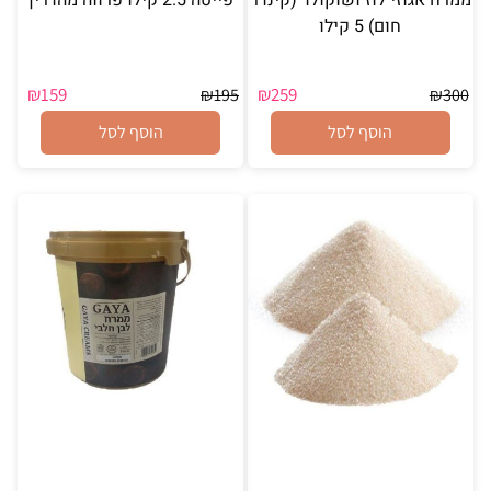
חום) 5 קילו
₪
159
₪
259
₪
195
₪
300
הוסף לסל
הוסף לסל