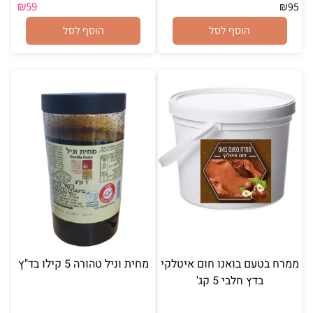
₪
59
₪
95
הוסף לסל
הוסף לסל
ממרח בטעם בואנו חום איטלקי
מחית וניל טהורה 5 קילו בד"ץ
בדץ חלבי 5 קג'