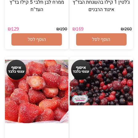
ג'לטין 1 קילו בהשגחת הבד"ץ
ממרח לבן חלבי 5 קילו בד"ץ
איגוד הרבנים
העד"ח
₪
129
₪
169
₪
190
₪
260
הוסף לסל
הוסף לסל