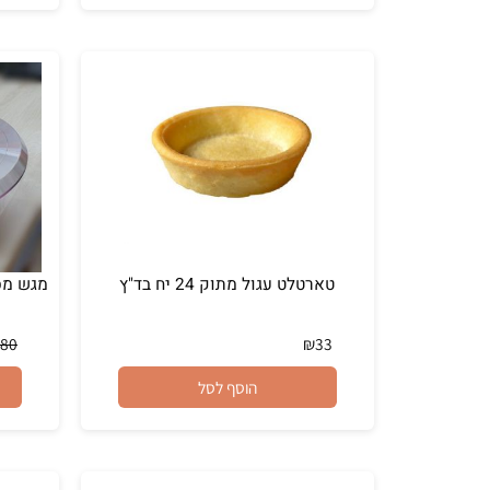
₪
45
₪
8
₪
79.90
מחיר מבצע:
הוסף לסל
טארטלט עגול מתוק 24 יח בד"ץ
₪
180
₪
33