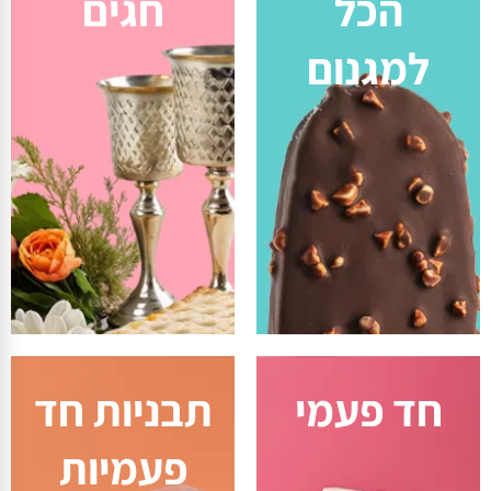
הכל
חגים
למגנום
חד פעמי
תבניות חד