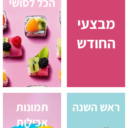
הכל לסושי
ח
בצעי
חודש
ש השנה
תמונות