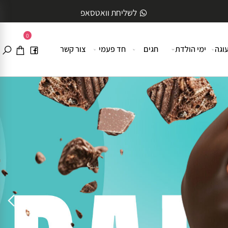
לשליחת וואטסאפ
0
ה
ימי הולדת
חגים
חד פעמי
צור קשר