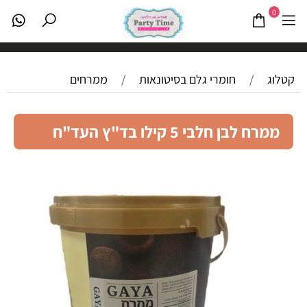
0
קטלוג
/
חומרי גלם בסיטונאות
/
ממרחים
ממרח לבן חלבי 5 קילו בד"ץ העד"ח