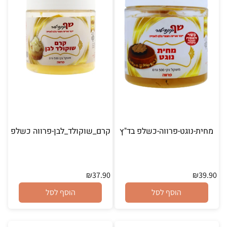
מחית-נוגט-פרווה-כשלפ בד"ץ
קרם_שוקולד_לבן-פרווה כשלפ
₪
37.90
₪
39.90
הוסף לסל
הוסף לסל