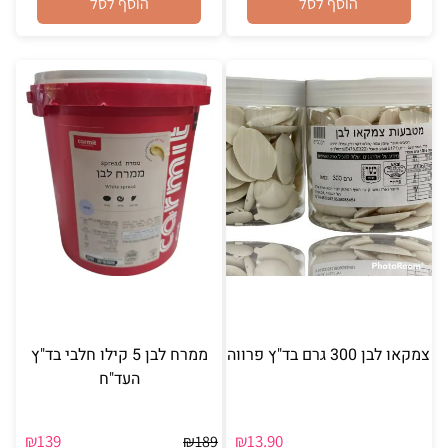
הוסף לסל
הוסף לסל
צמקאו לבן 300 גרם בד"ץ פרווה
ממרח לבן 5 קילו חלבי בד"ץ
העד"ח
₪
139
₪
13.90
₪
189