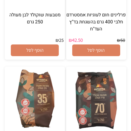
פרלינים חום לעוגיות אמסטרדם
מטבעות שוקולד לבן מעולה
חלבי 400 גרם בהשגחת בד"ץ
250 גרם
העד"ח
₪
42.50
₪
25
₪
50
הוסף לסל
הוסף לסל