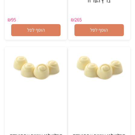
בד"ץ העד"ח
₪
95
₪
265
הוסף לסל
הוסף לסל