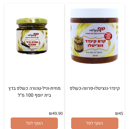
קינדר-נוציטלו-פרווה-כשלפ
מחית-וניל-טהורה כשלפ בדץ
בית יוסף 100 מ"ל
₪
49.90
₪
45
הוסף לסל
הוסף לסל