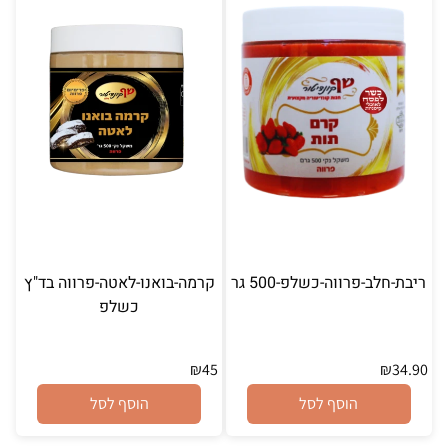
ריבת-חלב-פרווה-כשלפ-500 גר
קרמה-בואנו-לאטה-פרווה בד"ץ
כשלפ
₪
45
₪
34.90
הוסף לסל
הוסף לסל