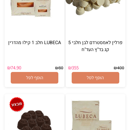
פרלין לאמסטרדם לבן חלבי 5
LUBECA חלב 1 קילו מהדרין
קג בד"ץ העד"ח
₪
74.90
₪
355
₪
80
₪
400
הוסף לסל
הוסף לסל