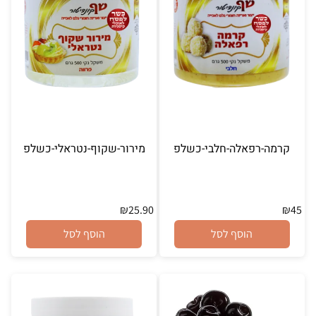
קרמה-רפאלה-חלבי-כשלפ
מירור-שקוף-נטראלי-כשלפ
₪
25.90
₪
45
הוסף לסל
הוסף לסל