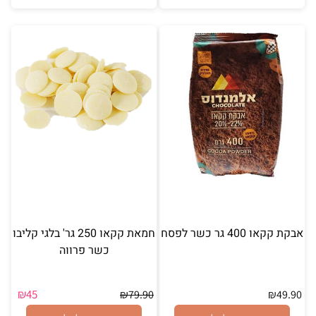
אבקת קקאו 400 גר כשר לפסח
חמאת קקאו 250 גר' בלגי קליבו
כשר פרווה
₪
45
₪
79.90
₪
49.90