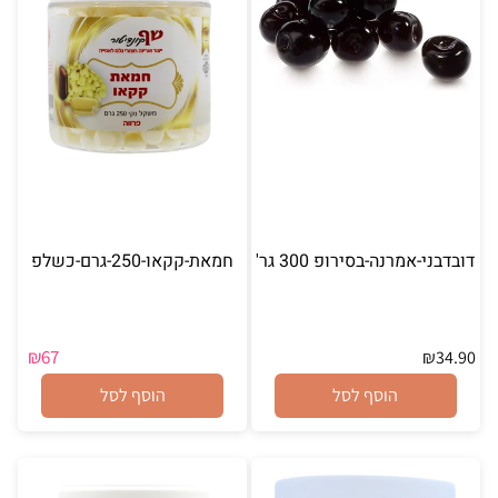
דובדבני-אמרנה-בסירופ 300 גר'
חמאת-קקאו-250-גרם-כשלפ
₪
67
₪
34.90
הוסף לסל
הוסף לסל