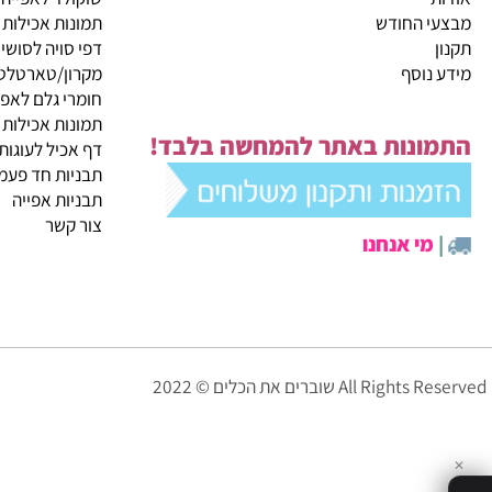
קטגוריות ראשיות
ית
מבצעי החודש
שוקולד לאפייה
 החודש
תמונות אכילות
דפי סויה לסושי
נוסף
מקרון/טארטלטים
חומרי גלם לאפייה
תמונות אכילות
ונות באתר להמחשה בלבד!
דף אכיל לעוגות
תבניות חד פעמיות לא
תבניות אפייה
צור קשר
י אנחנו