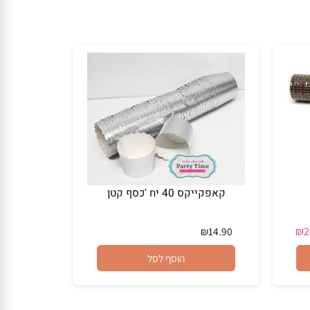
קאפקייקס 40 יח 'כסף קטן
₪
14.90
הוסף לסל