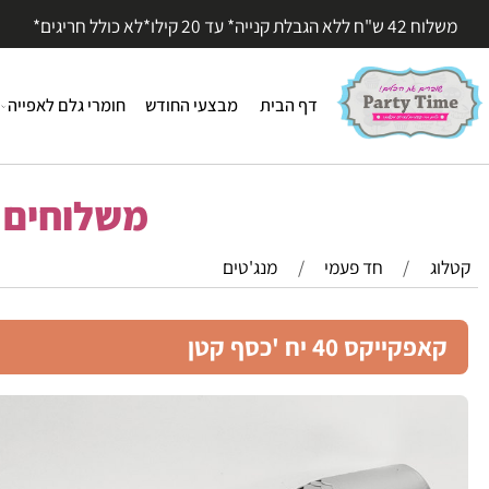
עד 20 קילו*לא כולל חריגים*
דף הבית
מבצעי החודש
חומרי גלם לאפייה
חומר
משלוחים מהי
/
חד פעמי
/
מנג'טים
ייקס 40 יח 'כסף קטן