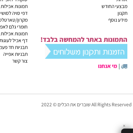
קטגוריות ראשיות
ית
מבצעי החודש
שוקולד לאפייה
 החודש
תמונות אכילות
דפי סויה לסושי
נוסף
מקרון/טארטלטים
חומרי גלם לאפייה
תמונות אכילות
ונות באתר להמחשה בלבד!
דף אכיל לעוגות
תבניות חד פעמיות לא
תבניות אפייה
צור קשר
י אנחנו