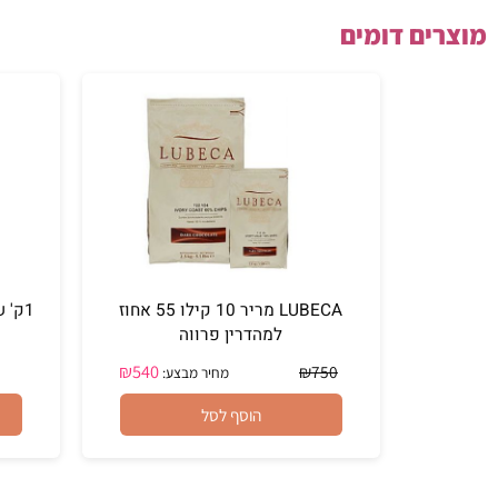
ם דומים
LUBECA מריר 10 קילו 55 אחוז
1ק' שוקלד
למהדרין פרווה
₪
540
₪
750
מחיר מבצע:
הוסף לסל