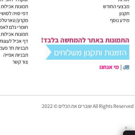
קטגוריות ראשיות
ית
מבצעי החודש
שוקולד לאפייה
 החודש
תמונות אכילות
דפי סויה לסושי
נוסף
מקרון/טארטלטים
חומרי גלם לאפייה
תמונות אכילות
ונות באתר להמחשה בלבד!
דף אכיל לעוגות
תבניות חד פעמיות לא
תבניות אפייה
צור קשר
י אנחנו