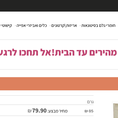
י גלם בסיטונאות
אריזות\קרטונים
כלים ואביזרי אפייה
קישוטי עוג
רים עד הבית!אל תחכו לרגע 
גרם
79.90
₪
85
₪
מחיר מבצע: