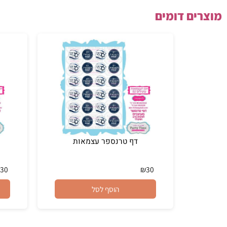
ם דומים
דף טרנספר עצמאות
דף 
₪
30
₪
30
הוסף לסל