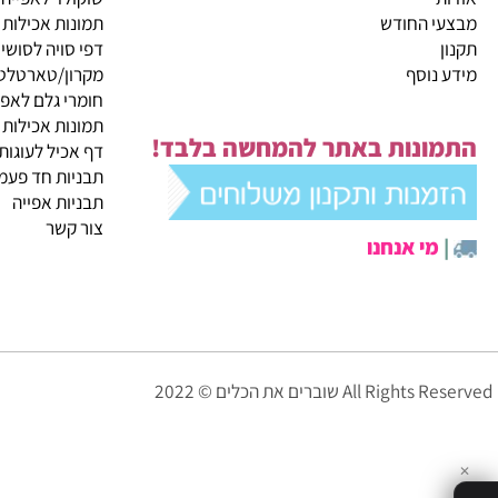
קטגוריות ראשיות
ית
מבצעי החודש
שוקולד לאפייה
 החודש
תמונות אכילות
דפי סויה לסושי
נוסף
מקרון/טארטלטים
חומרי גלם לאפייה
תמונות אכילות
ונות באתר להמחשה בלבד!
דף אכיל לעוגות
תבניות חד פעמיות לא
תבניות אפייה
צור קשר
י אנחנו