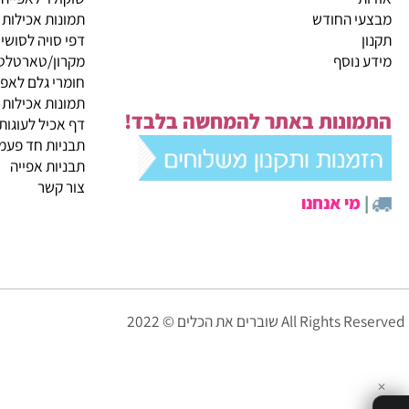
קטגוריות ראשיות
ית
מבצעי החודש
שוקולד לאפייה
 החודש
תמונות אכילות
דפי סויה לסושי
נוסף
מקרון/טארטלטים
חומרי גלם לאפייה
תמונות אכילות
ונות באתר להמחשה בלבד!
דף אכיל לעוגות
תבניות חד פעמיות לא
תבניות אפייה
צור קשר
י אנחנו