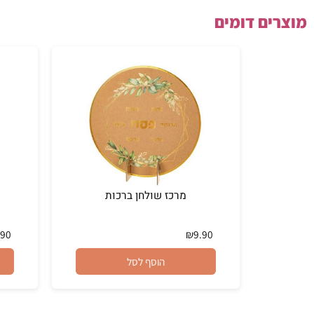
ם דומים
מרכז שולחן ברכות
אגו
₪
7.90
₪
9.90
הוסף לסל