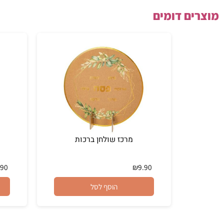
ם דומים
מרכז שולחן ברכות
אגו
₪
7.90
₪
9.90
הוסף לסל