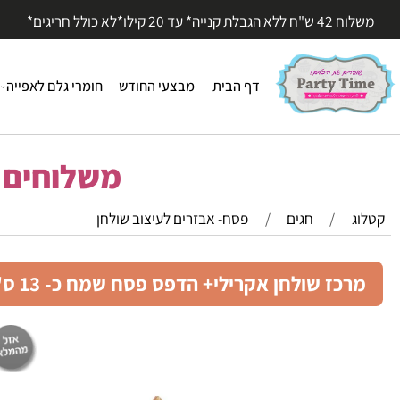
עד 20 קילו*לא כולל חריגים*
דף הבית
מבצעי החודש
חומרי גלם לאפייה
חומר
משלוחים מהי
/
חגים
/
פסח- אבזרים לעיצוב שולחן
כז שולחן אקרילי+ הדפס פסח שמח כ- 13 ס"מ