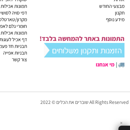
קטגוריות ראשיות
ית
מבצעי החודש
שוקולד לאפייה
 החודש
תמונות אכילות
דפי סויה לסושי
נוסף
מקרון/טארטלטים
חומרי גלם לאפייה
תמונות אכילות
ונות באתר להמחשה בלבד!
דף אכיל לעוגות
תבניות חד פעמיות לא
תבניות אפייה
צור קשר
י אנחנו