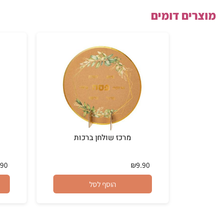
ם דומים
מרכז שולחן ברכות
אגו
₪
7.90
₪
9.90
הוסף לסל