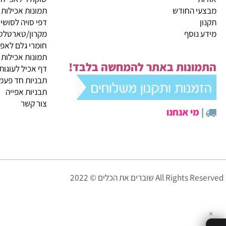
קטגוריות ראשיות
ית
מבצעי החודש
שוקולד לאפייה
 החודש
תמונות אכילות
דפי סויה לסושי
נוסף
מקרון/טארטלטים
חומרי גלם לאפייה
תמונות אכילות
ונות באתר להמחשה בלבד!
דף אכיל לעוגות
תבניות חד פעמיות לא
תבניות אפייה
צור קשר
י אנחנו