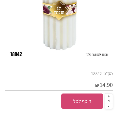
מק"ט:
18842
14.90
₪
הוסף לסל