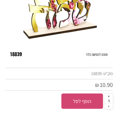
מק"ט:
18839
10.90
₪
הוסף לסל