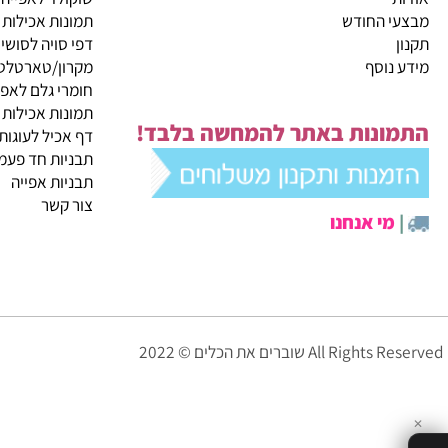
קטגוריות ראשיות
ית
מבצעי החודש
שוקולד לאפייה
 החודש
תמונות אכילות
דפי סויה לסושי
נוסף
מקרון/טארטלטים
חומרי גלם לאפייה
תמונות אכילות
ונות באתר להמחשה בלבד!
דף אכיל לעוגות
תבניות חד פעמיות לא
תבניות אפייה
צור קשר
י אנחנו