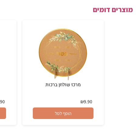
ם דומים
מרכז שולחן ברכות
אגו
₪
7.90
₪
9.90
הוסף לסל