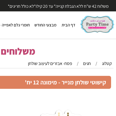
עד 20 קילו*לא כולל חריגים*
דף הבית
מבצעי החודש
חומרי גלם לאפייה
חומר
משלוחים מהי
/
חגים
/
פסח- אבזרים לעיצוב שולחן
וטי שולחן מנייר - מימונה 12 יח'