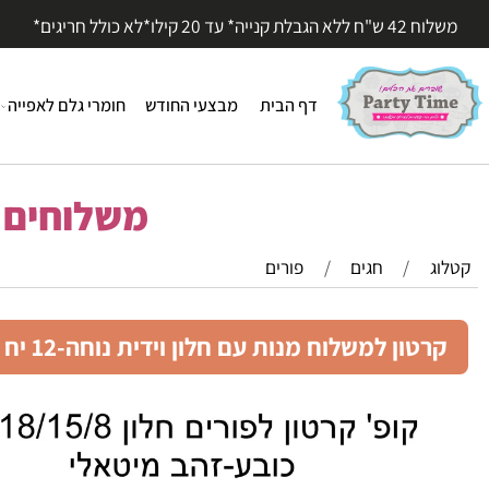
עד 20 קילו*לא כולל חריגים*
דף הבית
מבצעי החודש
חומרי גלם לאפייה
חומר
משלוחים מהי
/
חגים
/
פורים
טון למשלוח מנות עם חלון וידית נוחה-12 יח