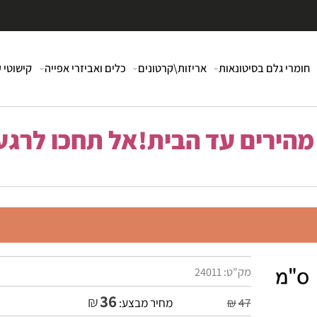
י גלם בסיטונאות
אריזות\קרטונים
כלים ואביזרי אפייה
קישוטי עוג
רים עד הבית!אל תחכו לרגע 
מק"ט:
24011
36
₪
47
₪
מחיר מבצע: