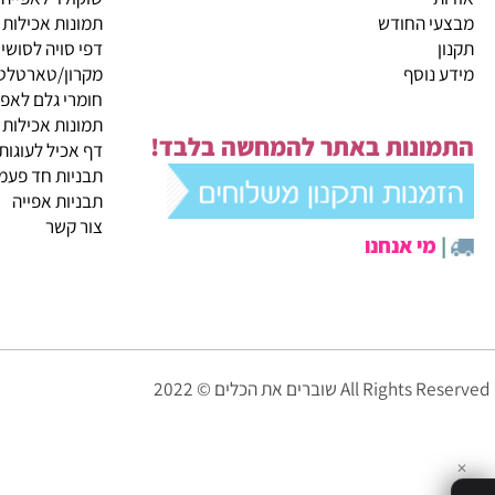
קטגוריות ראשיות
ית
מבצעי החודש
שוקולד לאפייה
 החודש
תמונות אכילות
דפי סויה לסושי
נוסף
מקרון/טארטלטים
חומרי גלם לאפייה
תמונות אכילות
ונות באתר להמחשה בלבד!
דף אכיל לעוגות
תבניות חד פעמיות לא
תבניות אפייה
צור קשר
י אנחנו