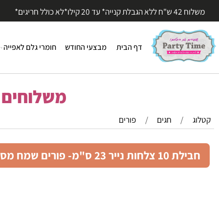
עד 20 קילו*לא כולל חריגים*
דף הבית
מבצעי החודש
חומרי גלם לאפייה
חומר
משלוחים מהי
/
חגים
/
פורים
חות נייר 23 ס"מ- פורים שמח מסכה