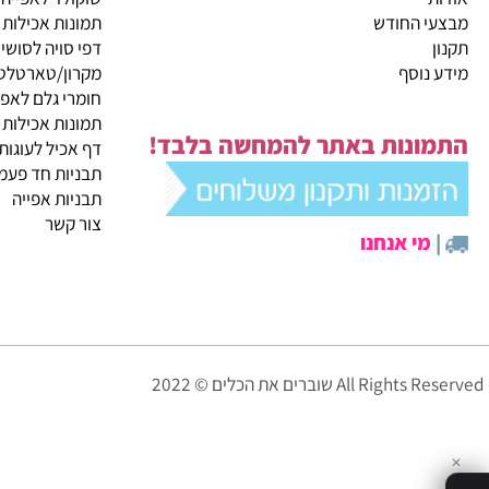
קטגוריות ראשיות
ית
מבצעי החודש
שוקולד לאפייה
 החודש
תמונות אכילות
דפי סויה לסושי
נוסף
מקרון/טארטלטים
חומרי גלם לאפייה
תמונות אכילות
ונות באתר להמחשה בלבד!
דף אכיל לעוגות
תבניות חד פעמיות לא
תבניות אפייה
צור קשר
י אנחנו