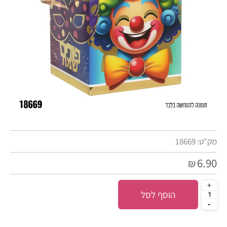
מק"ט:
18669
6.90
₪
הוסף לסל