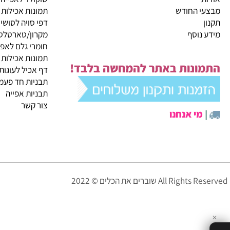
קטגוריות ראשיות
ית
מבצעי החודש
שוקולד לאפייה
 החודש
תמונות אכילות
דפי סויה לסושי
נוסף
מקרון/טארטלטים
חומרי גלם לאפייה
תמונות אכילות
ונות באתר להמחשה בלבד!
דף אכיל לעוגות
תבניות חד פעמיות לא
תבניות אפייה
צור קשר
י אנחנו