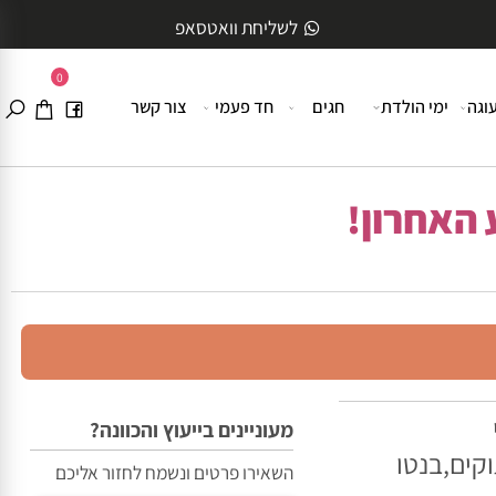
לשליחת וואטסאפ
0
ה
ימי הולדת
חגים
חד פעמי
צור קשר
האחרון!
מעוניינים בייעוץ והכוונה?
ם,בנטו
השאירו פרטים ונשמח לחזור אליכם