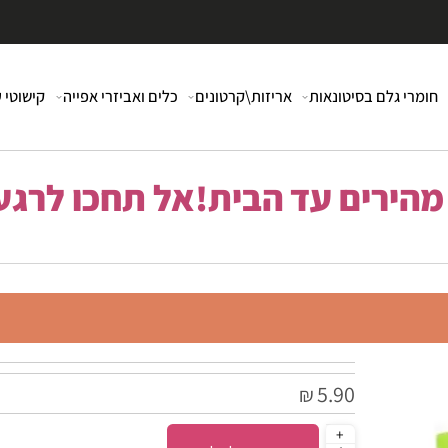
י גלם בסיטונאות
אריזות\קרטונים
כלים ואביזרי אפייה
קישוטי עוג
רים עד הבית!אל תחכו לרגע 
5.90
₪