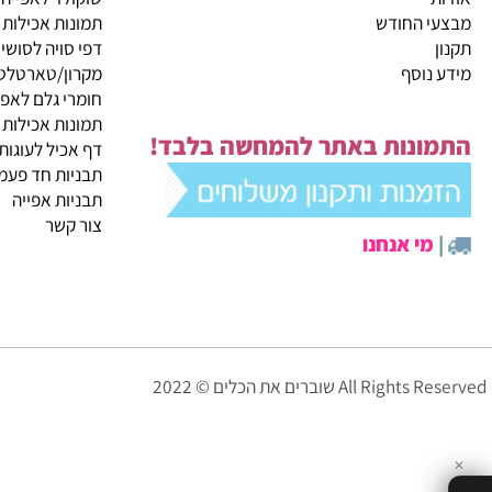
קטגוריות ראשיות
ית
מבצעי החודש
שוקולד לאפייה
 החודש
תמונות אכילות
דפי סויה לסושי
נוסף
מקרון/טארטלטים
חומרי גלם לאפייה
תמונות אכילות
ונות באתר להמחשה בלבד!
דף אכיל לעוגות
תבניות חד פעמיות לא
תבניות אפייה
צור קשר
י אנחנו