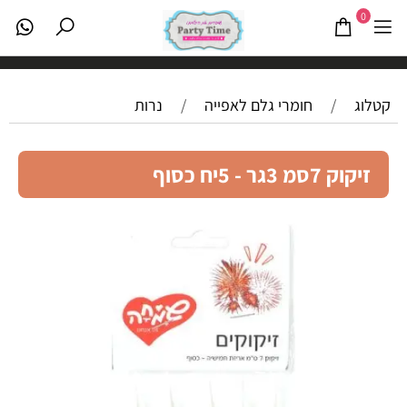
0
קטלוג
/
חומרי גלם לאפייה
/
נרות
זיקוק 7סמ 3גר - 5יח כסוף