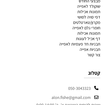
מבצעי החודש
שוקולד לאפייה
תמונות אכילות
דפי סויה לסושי
מקרון/טארטלטים
חומרי גלם לאפייה
תמונות אכילות
דף אכיל לעוגות
תבניות חד פעמיות לאפייה
תבניות אפייה
צור קשר
קטלוג
050-3043323
alon.fishe@gmail.com
שירות לקוחות בווצטאפ א'- ה' 9:00-14:00