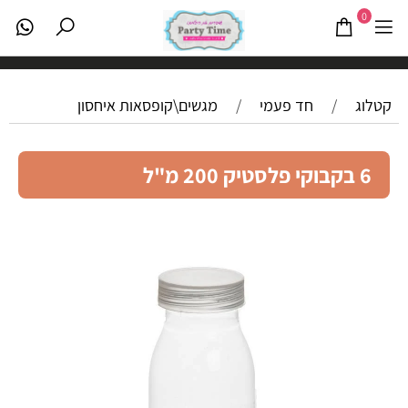
0
קטלוג
/
חד פעמי
/
מגשים\קופסאות איחסון
6 בקבוקי פלסטיק 200 מ"ל