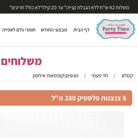
עד 20 קילו*לא כולל חריגים*
דף הבית
מבצעי החודש
חומרי גלם לאפייה
חומר
משלוחים מהי
/
חד פעמי
/
מגשים\קופסאות איחסון