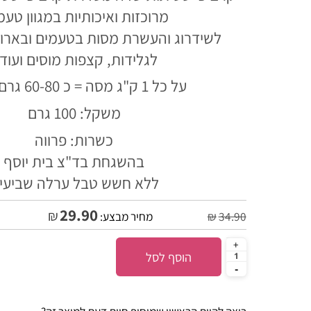
קרם פייסט תות שדה מסדרת קרם פייסט – 
מרוכזות ואיכותיות במגוון טעמים
לשידרוג והעשרת מסות בטעמים ובארומה 
לגלידות, קצפות מוסים ועוד..
על כל 1 ק"ג מסה = כ 60-80 גרם פייסט
משקל: 100 גרם
כשרות: פרווה
בהשגחת בד"צ בית יוסף
ללא חשש טבל ערלה שביעית
29.90
₪
34.90
₪
מחיר מבצע:
הוסף לסל