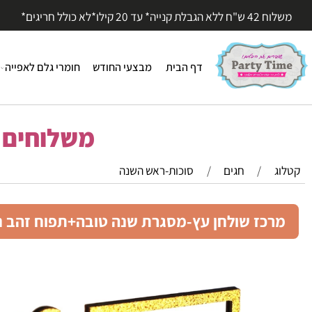
עד 20 קילו*לא כולל חריגים*
דף הבית
מבצעי החודש
חומרי גלם לאפייה
חומר
משלוחים מהי
/
חגים
/
סוכות-ראש השנה
כז שולחן עץ-מסגרת שנה טובה+תפוח זהב נצנץ