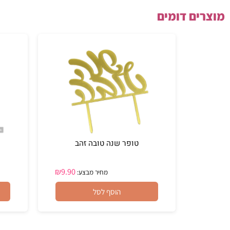
ם דומים
טופר שנה טובה זהב
סט ז
₪
9.90
מחיר מבצע:
הוסף לסל