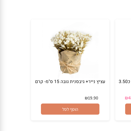
בש קטן עם דבורה גובה כ3.50
עציץ נייר+ גיבסנית גובה 15 ס"מ- קרם
₪
19.90
הוסף לסל