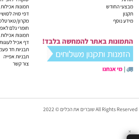
קטגוריות ראשיות
ית
מבצעי החודש
שוקולד לאפייה
 החודש
תמונות אכילות
דפי סויה לסושי
נוסף
מקרון/טארטלטים
חומרי גלם לאפייה
תמונות אכילות
ונות באתר להמחשה בלבד!
דף אכיל לעוגות
תבניות חד פעמיות לא
תבניות אפייה
צור קשר
י אנחנו