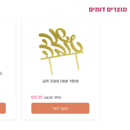
ם דומים
טופר שנה טובה זהב
סט ז
₪
9.90
מחיר מבצע:
הוסף לסל