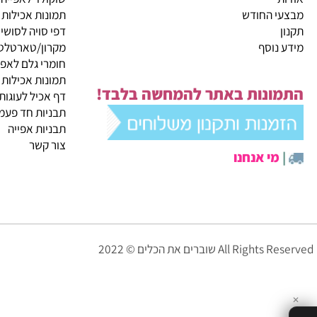
קטגוריות ראשיות
ית
מבצעי החודש
שוקולד לאפייה
 החודש
תמונות אכילות
דפי סויה לסושי
נוסף
מקרון/טארטלטים
חומרי גלם לאפייה
תמונות אכילות
ונות באתר להמחשה בלבד!
דף אכיל לעוגות
תבניות חד פעמיות לא
תבניות אפייה
צור קשר
י אנחנו