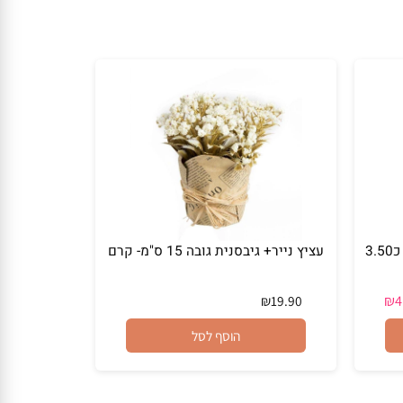
בש קטן עם דבורה גובה כ3.50
עציץ נייר+ גיבסנית גובה 15 ס"מ- קרם
₪
19.90
הוסף לסל