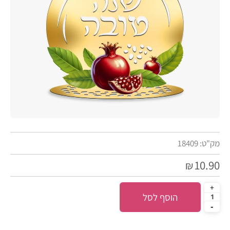
מק"ט:
18409
10.90
₪
הוסף לסל