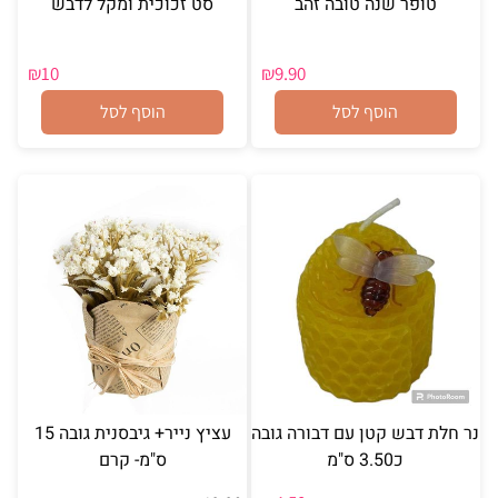
טופר שנה טובה זהב
סט זכוכית ומקל לדבש
₪
10
₪
9.90
הוסף לסל
הוסף לסל
נר חלת דבש קטן עם דבורה גובה
עציץ נייר+ גיבסנית גובה 15
כ3.50 ס"מ
ס"מ- קרם