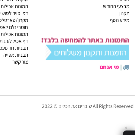
קטגוריות ראשיות
ית
מבצעי החודש
שוקולד לאפייה
 החודש
תמונות אכילות
דפי סויה לסושי
נוסף
מקרון/טארטלטים
חומרי גלם לאפייה
תמונות אכילות
ונות באתר להמחשה בלבד!
דף אכיל לעוגות
תבניות חד פעמיות לא
תבניות אפייה
צור קשר
י אנחנו