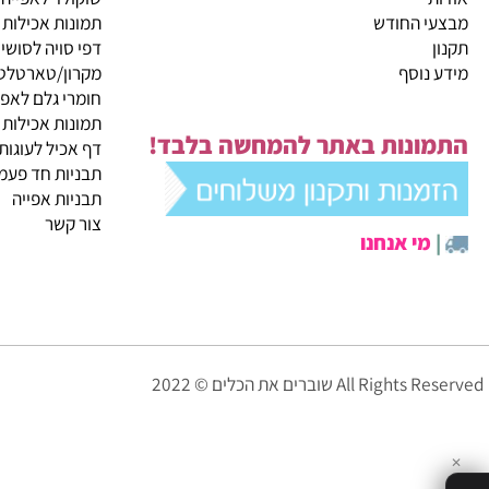
קטגוריות ראשיות
ית
מבצעי החודש
שוקולד לאפייה
 החודש
תמונות אכילות
דפי סויה לסושי
נוסף
מקרון/טארטלטים
חומרי גלם לאפייה
תמונות אכילות
ונות באתר להמחשה בלבד!
דף אכיל לעוגות
תבניות חד פעמיות לא
תבניות אפייה
צור קשר
י אנחנו