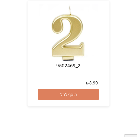
2_9502469
₪
8.90
הוסף לסל