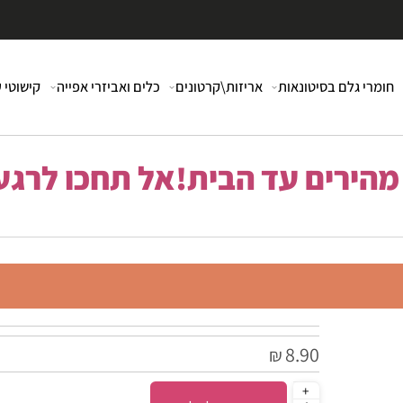
י גלם בסיטונאות
אריזות\קרטונים
כלים ואביזרי אפייה
קישוטי עוג
רים עד הבית!אל תחכו לרגע 
8.90
₪