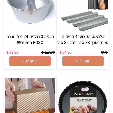
ת.לבאגט מקצועי 4 פסים נון
תבנית 3 רגליים 24 ס"מ חברת
סטיק אורך 38 סמ' רוחב 32 סמ'
ROSO המקורי!!!
₪
79.90
₪
64.90
₪
119.90
₪
75
הוסף לסל
הוסף לסל