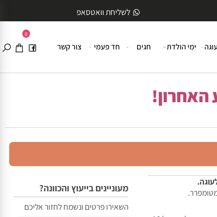
לשליחת וואטסאפ
0
ה
ימי הולדת
חגים
חד פעמי
צור קשר
האחרון!
גה.
מעוניינים בייעוץ והכוונה?
מפרר.
השאירו פרטים ונשמח לחזור אליכם