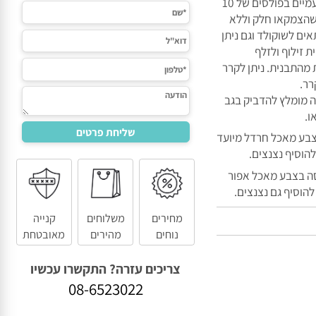
יש לחמם צמקאו לבן/חום במיקרו 30 שניות, ואח"כ עוד פעמיים בפולסים של 10
צמקאו חלק וללא
לשוקולד וגם ניתן
ילוף ולזלף
תבנית. ניתן לקרר
ומלץ להדביק בגב
 מאכל חרדל מיועד
סיף נצנצים.
בצבע מאכל אפור
סיף גם נצנצים.
מחירים
משלוחים
קנייה
נוחים
מהירים
מאובטחת
צריכים עזרה? התקשרו עכשיו
08-6523022