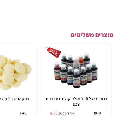
ים משלימים
צבעי מאכל 5יח' מגי'ק קולור נא לבחור
צמקאו לבן 2 ק"ג כשר בד"ץ פרווה