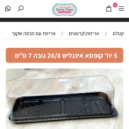
0
קטלוג
/
אריזות\קרטונים
/
אריזות עם מכסה שקוף
5 יח' קופסא אינגליש 26/8 גובה 7 ס"מ