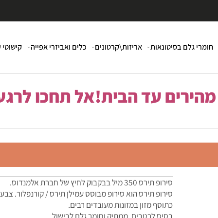
י גלם בסיטונאות
אריזות\קרטונים
כלים ואביזרי אפייה
קישוטי עוג
רים עד הבית!אל תחכו לרגע 
סירופ תירס 350 מיל בבקבוק לחיץ של חברת אלמנדוס.
סירופ תירס הוא סירופ מבוסס עמילן תירס / קורנפלור. צבעו צ
כתוסף מזון במזונות מעובדים רבים.