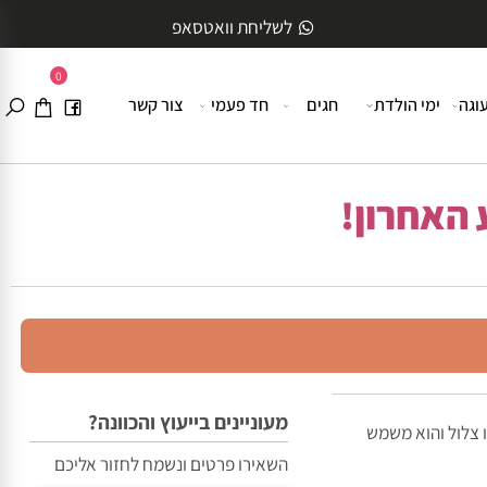
לשליחת וואטסאפ
0
ה
ימי הולדת
חגים
חד פעמי
צור קשר
האחרון!
מעוניינים בייעוץ והכוונה?
לול והוא משמש
השאירו פרטים ונשמח לחזור אליכם