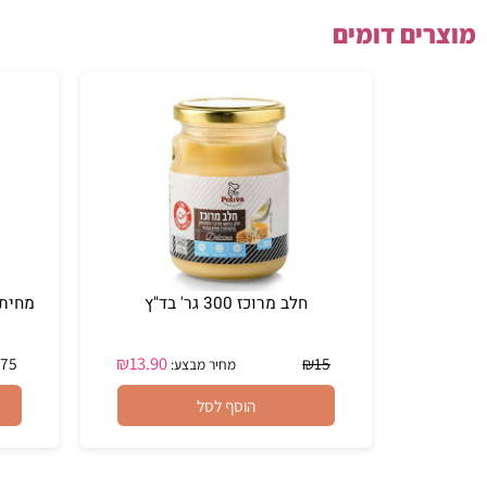
ם דומים
חלב מרוכז 300 גר' בד"ץ
₪
13.90
₪
75
₪
15
מחיר מבצע:
הוסף לסל