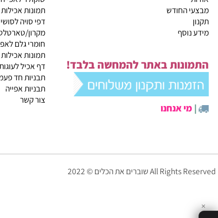
קטגוריות ראשיות
ית
מבצעי החודש
שוקולד לאפייה
 החודש
תמונות אכילות
דפי סויה לסושי
נוסף
מקרון/טארטלטים
חומרי גלם לאפייה
תמונות אכילות
ונות באתר להמחשה בלבד!
דף אכיל לעוגות
תבניות חד פעמיות לא
תבניות אפייה
צור קשר
י אנחנו