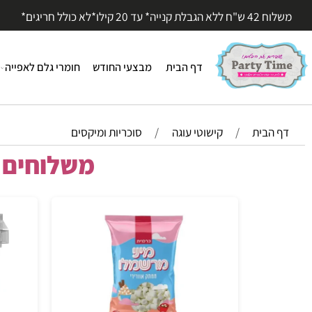
עד 20 קילו*לא כולל חריגים*
דף הבית
מבצעי החודש
חומרי גלם לאפייה
חומר
הבית
/
קישוטי עוגה
/
סוכריות ומיקסים
משלוחים מהי