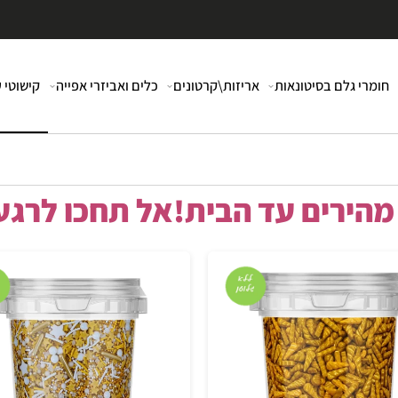
י גלם בסיטונאות
אריזות\קרטונים
כלים ואביזרי אפייה
קישוטי עוג
רים עד הבית!אל תחכו לרגע 