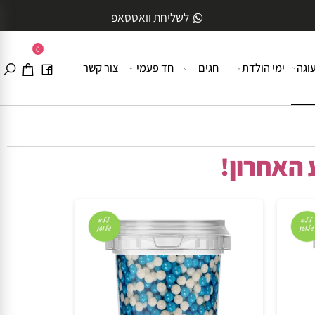
לשליחת וואטסאפ
0
ה
ימי הולדת
חגים
חד פעמי
צור קשר
האחרון!