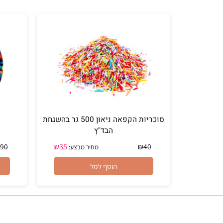
הוסף לסל
סוכריות הקפאה ניאון 500 גר בהשגחת
מיני
הבד"ץ
₪
35
₪
39.90
₪
40
מחיר מבצע:
הוסף לסל