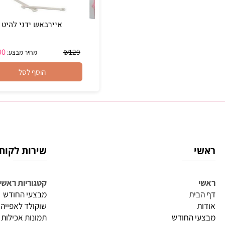
איירבאש ידני להיט
₪
69.90
₪
129
מחיר מבצע:
הוסף לסל
שירות לקוחות
קטגוריות ראשיות
ית
מבצעי החודש
שוקולד לאפייה