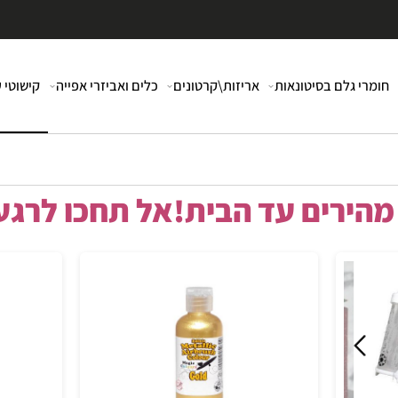
י גלם בסיטונאות
אריזות\קרטונים
כלים ואביזרי אפייה
קישוטי עוג
רים עד הבית!אל תחכו לרגע 