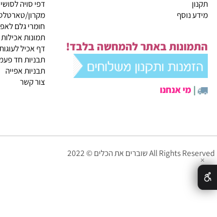
 החודש
תמונות אכילות
דפי סויה לסושי
נוסף
מקרון/טארטלטים
חומרי גלם לאפייה
תמונות אכילות
ונות באתר להמחשה בלבד!
דף אכיל לעוגות
תבניות חד פעמיות לא
תבניות אפייה
צור קשר
י אנחנו
© 2022 All Rights Reserved