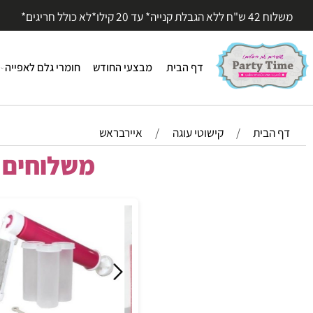
עד 20 קילו*לא כולל חריגים*
דף הבית
מבצעי החודש
חומרי גלם לאפייה
חומר
הבית
/
קישוטי עוגה
/
איירבראש
משלוחים מהי