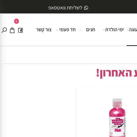
לשליחת וואטסאפ
0
ה
ימי הולדת
חגים
חד פעמי
צור קשר
האחרון!