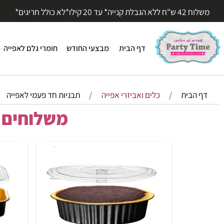
עד 20 קילו*לא כולל חריגים*
דף הבית
מבצעי החודש
חומרי גלם לאפייה
חומר
הבית
/
כלים ואביזרי אפייה
/
תבניות חד פעמי לאפייה
משלוחים מהי