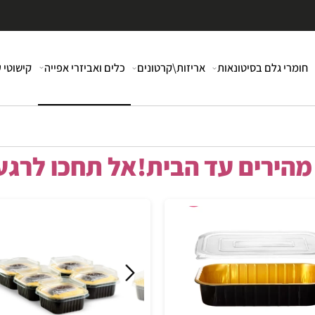
י גלם בסיטונאות
אריזות\קרטונים
כלים ואביזרי אפייה
קישוטי עוג
רים עד הבית!אל תחכו לרגע 