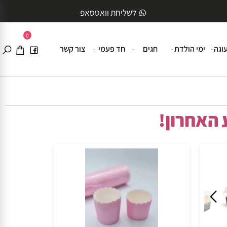
לשליחת וואטסאפ
0
ה
ימי הולדת
חגים
חד פעמי
צור קשר
האחרון!