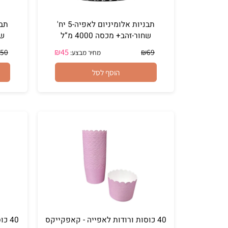
תבניות אלומיניום לאפיה-5 יח'
שחור-זהב+ מכסה 4000 מ”ל
שחור-זהב+ 
₪
45
₪
50
₪
69
מחיר מבצע:
הוסף לסל