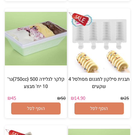
תבנית סילקון למגנום מסולסל 4
קלקר לגלידה 750cc} 500}גר'
שקעים
10 יח' מבצע
₪
45
₪
14.90
₪
50
₪
25
הוסף לסל
הוסף לסל