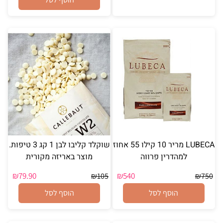
LUBECA מריר 10 קילו 55 אחוז
שוקלד קליבו לבן 1 קג 3 טיפות.
למהדרין פרווה
מוצר באריזה מקורית
₪
79.90
₪
540
₪
105
₪
750
הוסף לסל
הוסף לסל