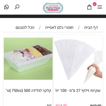
0
דף הבית
/
חומרי גלם לאפייה
/
הכל למגנום
שקיות זילוף 27 ס"מ - 100 יח'
קלקר לגלידה 750cc} 500 }גר'
₪
14.90
₪
5
₪
19.90