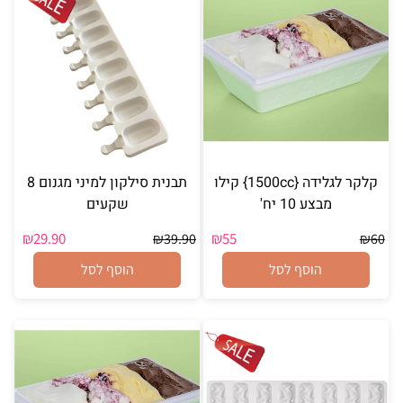
קלקר לגלידה {1500cc} קילו
תבנית סילקון למיני מגנום 8
מבצע 10 יח'
שקעים
₪
29.90
₪
55
₪
39.90
₪
60
הוסף לסל
הוסף לסל