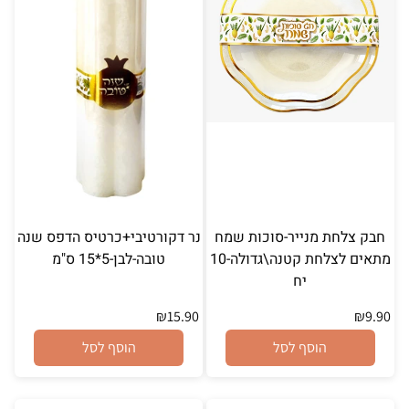
חבק צלחת מנייר-סוכות שמח
נר דקורטיבי+כרטיס הדפס שנה
מתאים לצלחת קטנה\גדולה-10
טובה-לבן-5*15 ס"מ
יח
₪
15.90
₪
9.90
הוסף לסל
הוסף לסל