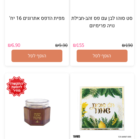
סט סוהו לבן עם פס זהב-חבילת
מפית הדפס אתרוגים 16 יח'
נויה פרימיום
₪
6.90
₪
155
₪
9.90
₪
190
הוסף לסל
הוסף לסל