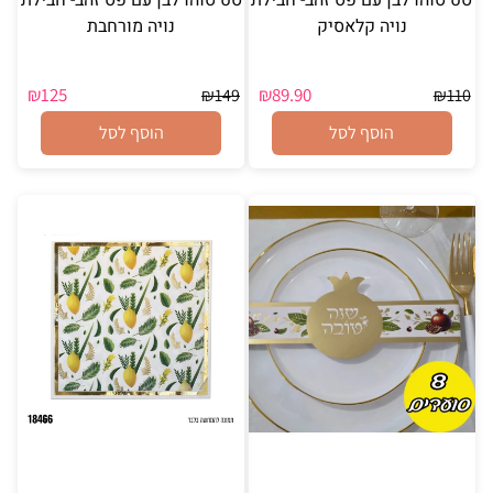
נויה קלאסיק
נויה מורחבת
₪
125
₪
89.90
₪
149
₪
110
הוסף לסל
הוסף לסל