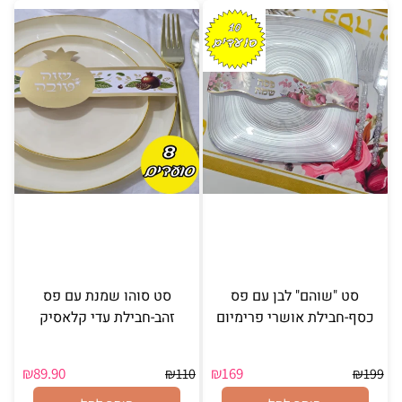
סט "שוהם" לבן עם פס
סט סוהו שמנת עם פס
כסף-חבילת אושרי פרימיום
זהב-חבילת עדי קלאסיק
₪
89.90
₪
169
₪
110
₪
199