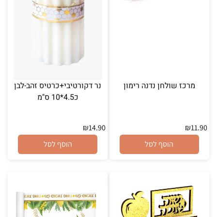
מרכז שולחן נדנה רימון
נר דקורטיבי+כרטיס זהב-לבן
כ4.5*10 ס"מ
₪
14.90
₪
11.90
הוסף לסל
הוסף לסל