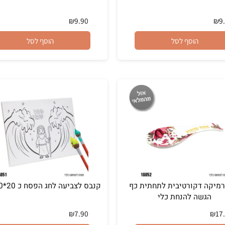
סח שמח" * 10 יח'
צלחת "8 פסח שמח - 10 יח'
₪
9.90
הוסף לסל
הוסף לסל