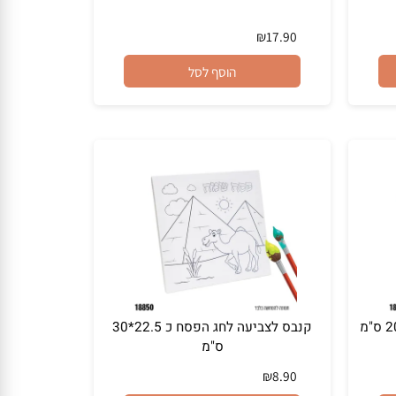
צלחת "10 פסח שמח - 10 יח'
₪
17.90
הוסף לסל