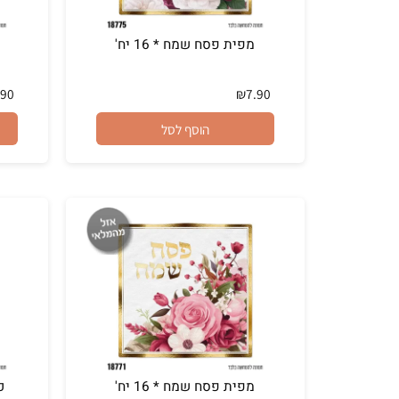
מפית פסח שמח * 16 יח'
מפית
₪
7.90
₪
7.90
הוסף לסל