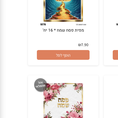
מפית פסח שמח * 16 יח'
₪
7.90
הוסף לסל