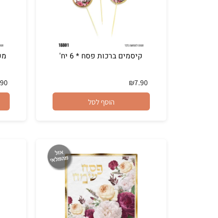
קיסמים ברכות פסח * 6 יח'
מפית פרחו
₪
7.90
₪
7.90
הוסף לסל