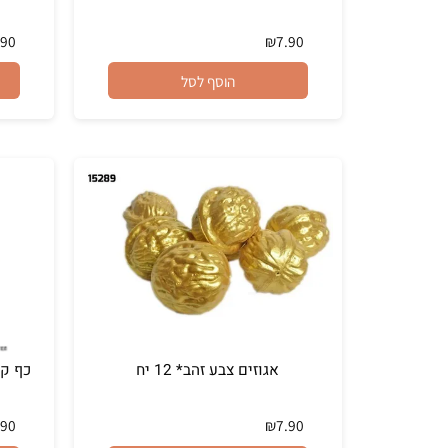
מפית פסח שמח * 16 יח'
כוסות "פ
₪
9.90
₪
7.90
הוסף לסל