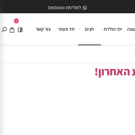
לשליחת וואטסאפ
0
ה
ימי הולדת
חגים
חד פעמי
צור קשר
האחרון!