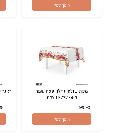
₪
11.90
₪
3.90
הוסף לסל
מפת שולחן ניילון פסח שמח
כ-274*137 ס"מ
₪
19.90
₪
9.90