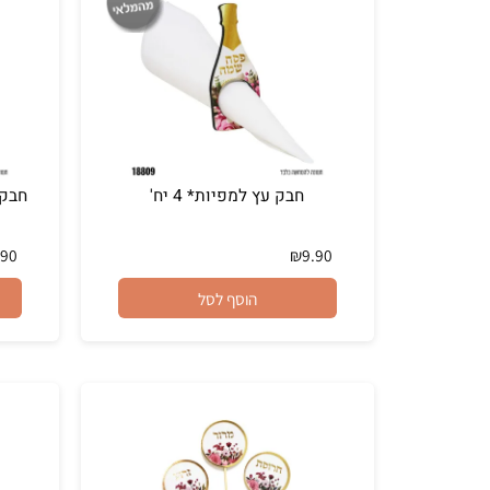
חבק עץ למפיות* 4 יח'
חבק פירמיד
₪
9.90
₪
9.90
הוסף לסל