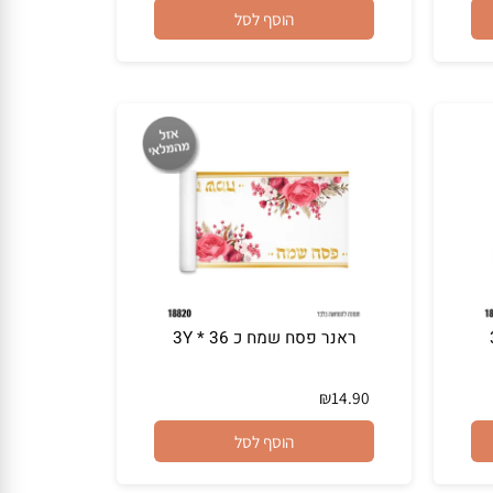
₪
12.90
הוסף לסל
ראנר פסח שמח כ 3Y * 36
₪
14.90