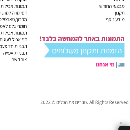
קטגוריות ראשיות
ית
מבצעי החודש
שוקולד לאפייה
 החודש
תמונות אכילות
דפי סויה לסושי
נוסף
מקרון/טארטלטים
חומרי גלם לאפייה
תמונות אכילות
ונות באתר להמחשה בלבד!
דף אכיל לעוגות
תבניות חד פעמיות לא
תבניות אפייה
צור קשר
י אנחנו