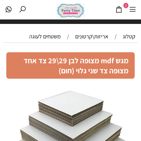
0
קטלוג
/
אריזות\קרטונים
/
משטחים לעוגה
מגש mdf מצופה לבן 29\29 צד אחד
מצופה צד שני גלוי (חום)